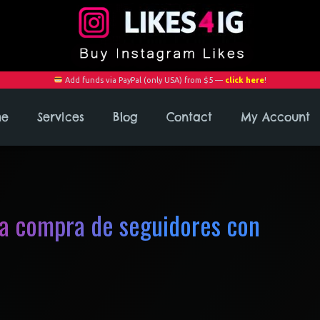
Add funds via PayPal (only USA) from $5 —
click here
!
me
Services
Blog
Contact
My Account
la compra de seguidores con