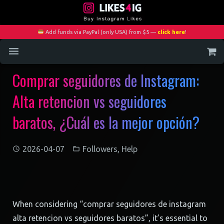
Add funds via PayPal (only USA) from $5 —
click here
!
Comprar seguidores de Instagram:
Home
Alta retencion vs seguidores
Services
baratos, ¿Cuál es la mejor opción?
Blog
Contact
2026-04-07
Followers
,
Help
My Account
When considering “comprar seguidores de instagram
alta retencion vs seguidores baratos”, it’s essential to