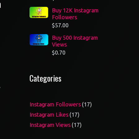
a
Buy 12K Instagram
Followers
$
57.00
Buy 500 Instagram
Views
$
0.70
Categories
e
17
Instagram Followers
17
products
17
Instagram Likes
17
products
17
Instagram Views
17
products