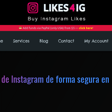
Add funds via PayPal (only USA) from $5 —
click here
!
me
Services
Blog
Contact
My Account
de Instagram de forma segura en